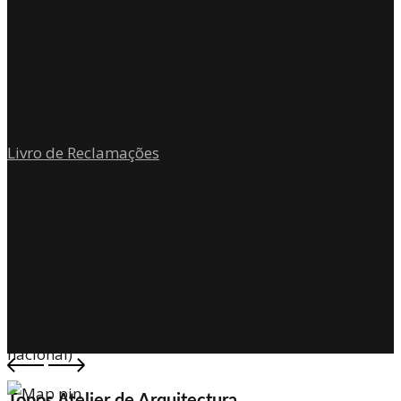
Onde Estamos
Rua Andrade Corvo n.º242 3º
Sala 301
4700-204 Braga
Livro de Reclamações
Contacto
geral@toposatelier.com
+351 253 272 187 (Chamada para a rede fixa
nacional)
+351 917 261 648 (Chamada para a rede móvel
nacional)