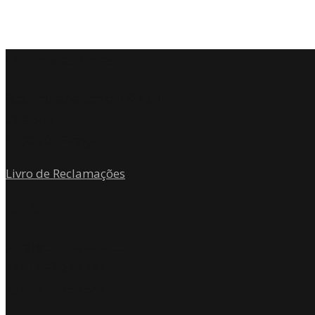
Où nous sommes
Rua Andrade Corvo n.º242 3º
Sala 301
4700-204 Braga
Livro de Reclamações
Contact
geral@toposatelier.com
+351 253 272 187
+351 917 261 648