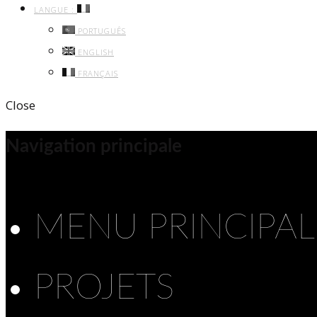
LANGUE :
PORTUGUÊS
ENGLISH
FRANÇAIS
Close
Navigation principale
MENU PRINCIPAL
PROJETS