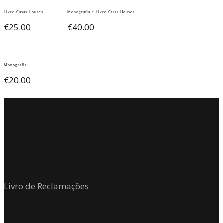
Livro Casas Houses
Monografia e Livro Casas Houses
€
25.00
€
40.00
Monografia
€
20.00
Onde Estamos
Rua Andrade Corvo n.º242 3º
Sala 301
4700-204 Braga
Livro de Reclamações
Contacto