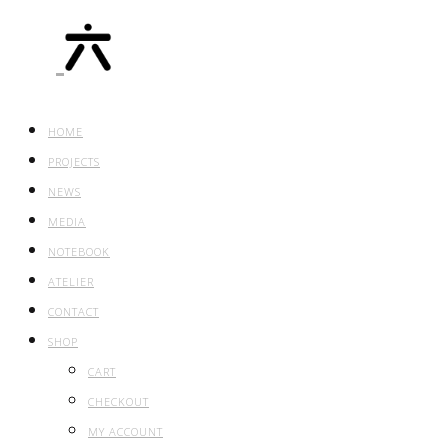
HOME
PROJECTS
NEWS
MEDIA
NOTEBOOK
ATELIER
CONTACT
SHOP
CART
CHECKOUT
MY ACCOUNT