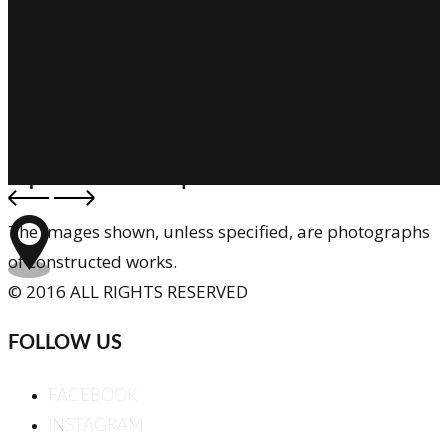
Contact
geral@toposatelier.com
+351 253 272 187
+351 917 261 648
Topos Atelier de Arquitectura
The images shown, unless specified, are photographs
of constructed works.
© 2016 ALL RIGHTS RESERVED
FOLLOW US
FACEBOOK
INSTAGRAM