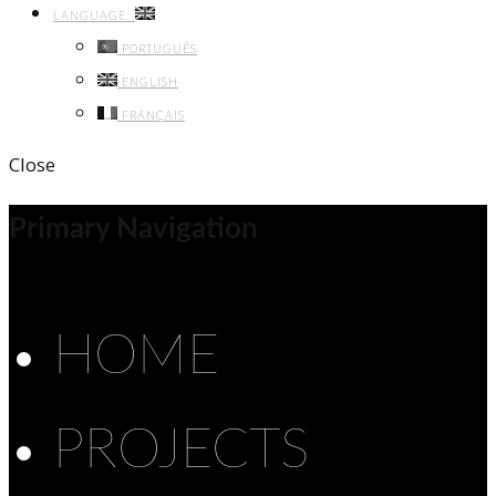
LANGUAGE:
PORTUGUÊS
ENGLISH
FRANÇAIS
Close
Primary Navigation
HOME
PROJECTS