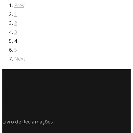
Prev
1
2
3
4
5
Next
Where we are
Rua Andrade Corvo n.º242 3º
Sala 301
4700-204 Braga
Livro de Reclamações