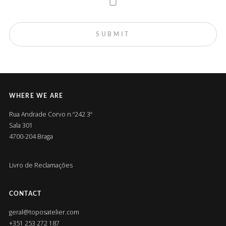
WHERE WE ARE
Rua Andrade Corvo n.º242 3º
Sala 301
4700-204 Braga
Livro de Reclamações
CONTACT
geral@toposatelier.com
+351 253 272 187