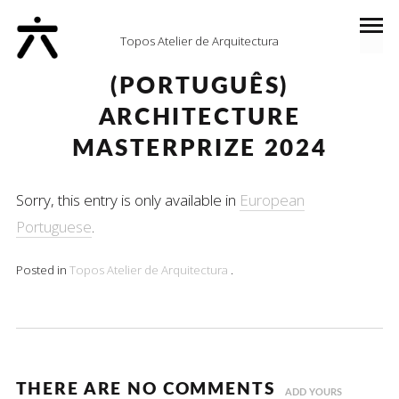
Topos Atelier de Arquitectura
(PORTUGUÊS)
ARCHITECTURE
MASTERPRIZE 2024
Sorry, this entry is only available in
European
Portuguese
.
Posted in
Topos Atelier de Arquitectura
.
THERE ARE NO COMMENTS
ADD YOURS