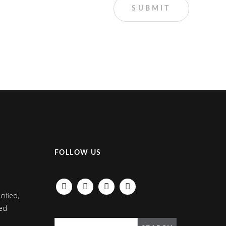
FOLLOW US
FACEBOOK
INSTAGRAM
LINKEDIN
PINTEREST
ified,
ted