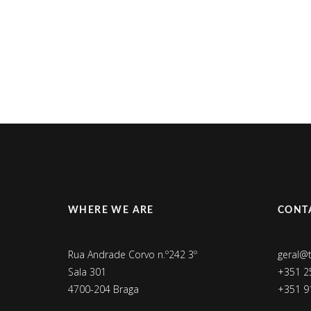
WHERE WE ARE
CONT
Rua Andrade Corvo n.º242 3º
geral@
Sala 301
+351 2
4700-204 Braga
+351 9