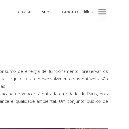
TELIER
CONTACT
SHOP
LANGUAGE:
ARCHIVE
PREVIOUS
NEXT
SHARE
 o consumo de energia de funcionamento, preservar os
liar arquitectura e desenvolvimento sustentável – são
ção.
 acaba de vencer, à entrada da cidade de Paris, dois
mance e qualidade ambiental. Um conjunto público de