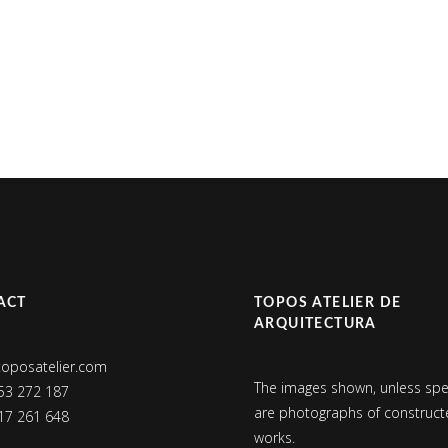
ACT
TOPOS ATELIER DE
ARQUITECTURA
toposatelier.com
The images shown, unless spec
53 272 187
are photographs of construc
17 261 648
works.