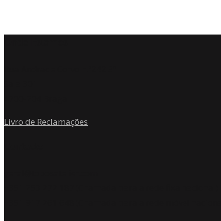
Onde Estamos
Rua Andrade Corvo n.º242 3º
Sala 301
4700-204 Braga
Livro de Reclamações
Contacto
geral@toposatelier.com
+351 253 272 187 (Chamada para a rede fixa nacional)
+351 917 261 648 (Chamada para a rede móvel naciona