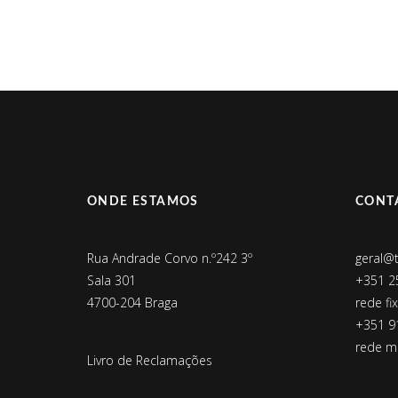
ONDE ESTAMOS
CONT
Rua Andrade Corvo n.º242 3º
geral@
Sala 301
+351 2
4700-204 Braga
rede fi
+351 9
rede mó
Livro de Reclamações