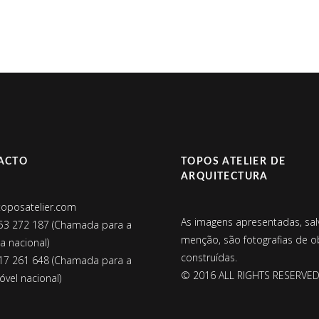
ACTO
TOPOS ATELIER DE
ARQUITECTURA
toposatelier.com
As imagens apresentadas, sal
53 272 187 (Chamada para a
menção, são fotografias de o
xa nacional)
construídas.
17 261 648 (Chamada para a
© 2016 ALL RIGHTS RESERVE
vel nacional)