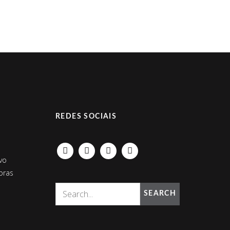
REDES SOCIAIS
FACEBOOK
INSTAGRAM
LINKEDIN
PINTEREST
vo
bras
SEARCH
D