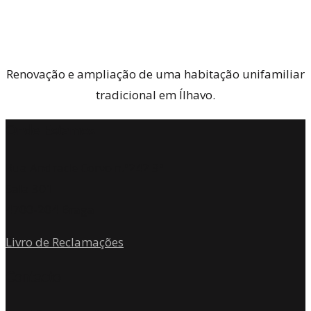
Renovação e ampliação de uma habitação unifamiliar
tradicional em Ílhavo.
Onde Estamos
Rua Andrade Corvo n.º242 3º
Sala 301
4700-204 Braga
Livro de Reclamações
Contacto