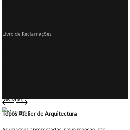
Rua Andrade Corvo n.º242 3º
Sala 301
4700-204 Braga
Livro de Reclamações
Contacto
geral@toposatelier.com
+351 253 272 187 (Chamada para a rede fixa
nacional)
+351 917 261 648 (Chamada para a rede móvel
nacional)
Topos Atelier de Arquitectura
As imagens apresentadas, salvo menção, são