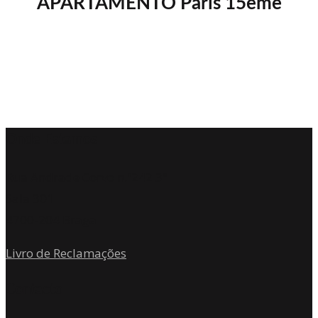
APARTAMENTO Paris 15ème
Onde Estamos
Rua Andrade Corvo n.º242 3º
Sala 301
4700-204 Braga
Livro de Reclamações
Contacto