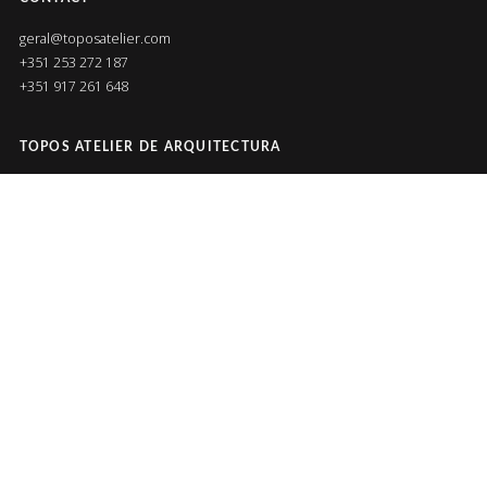
geral@toposatelier.com
+351 253 272 187
+351 917 261 648
TOPOS ATELIER DE ARQUITECTURA
Les images présentées, sauf indication, sont des photographies
d'œuvres construites.
© 2016 ALL RIGHTS RESERVED
RÉSEAUX SOCIAUX
FACEBOOK
INSTAGRAM
LINKEDIN
PINTEREST
SEARCH