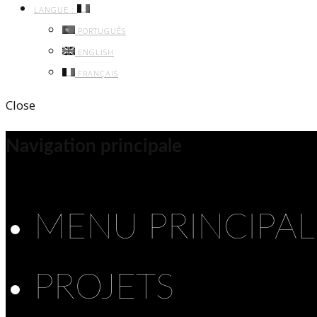
LANGUE :
PORTUGUÊS
ENGLISH
FRANÇAIS
Close
Navigation principale
MENU PRINCIPAL
PROJETS