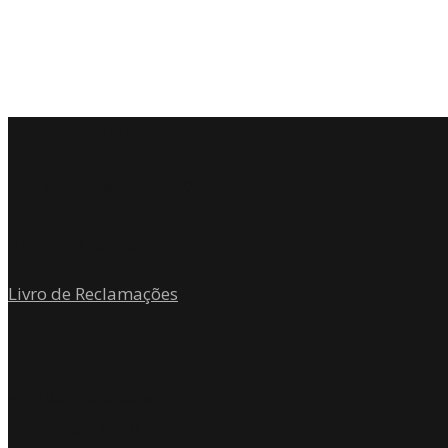
Où nous sommes
Rua Andrade Corvo n.º242 3º
Sala 301
4700-204 Braga
Livro de Reclamações
Contact
geral@toposatelier.com
+351 253 272 187