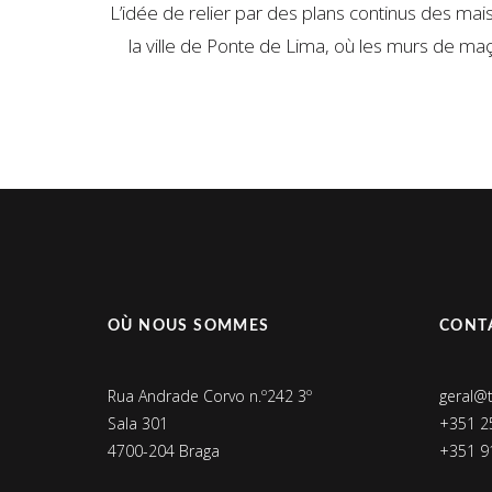
L’idée de relier par des plans continus des mais
la ville de Ponte de Lima, où les murs de maç
OÙ NOUS SOMMES
CONT
Rua Andrade Corvo n.º242 3º
geral@
Sala 301
+351 2
4700-204 Braga
+351 9