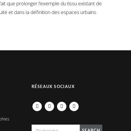
fait que prolonger l’exemple du tissu existant de
ité et dans la définition des espaces urbains.
RÉSEAUX SOCIAUX
FACEBOOK
INSTAGRAM
LINKEDIN
PINTEREST
phies
SEARCH