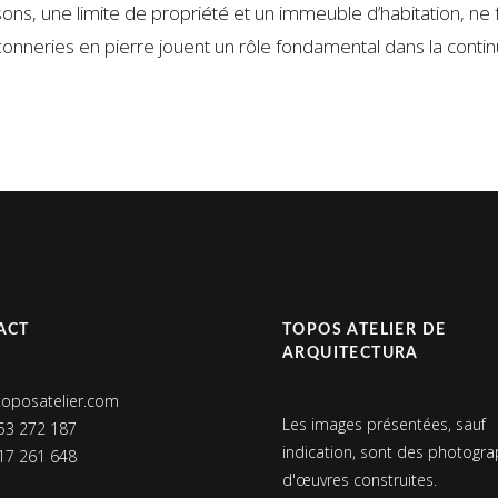
ons, une limite de propriété et un immeuble d’habitation, ne 
onneries en pierre jouent un rôle fondamental dans la continu
ACT
TOPOS ATELIER DE
ARQUITECTURA
toposatelier.com
Les images présentées, sauf
53 272 187
indication, sont des photogra
17 261 648
d'œuvres construites.