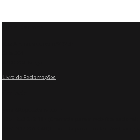
Onde Estamos
Rua Andrade Corvo n.º242 3º
Sala 301
4700-204 Braga
Livro de Reclamações
Contacto
geral@toposatelier.com
+351 253 272 187 (Chamada para a rede fixa nacional)
+351 917 261 648 (Chamada para a rede móvel naciona